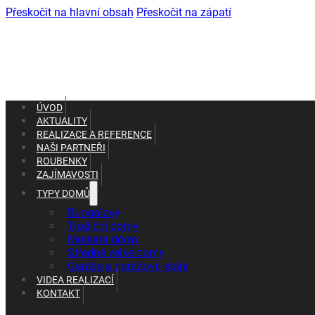
Přeskočit na hlavní obsah
Přeskočit na zápatí
ÚVOD
AKTUALITY
REALIZACE A REFERENCE
NAŠI PARTNEŘI
ROUBENKY
ZAJÍMAVOSTI
TYPY DOMŮ
+420 602 661 287
Bungalovy
+420 465 637 010
Tradiční domy
Moderní domy
Středně velké domy
Garáže a garážová stáni
VIDEA REALIZACÍ
KONTAKT