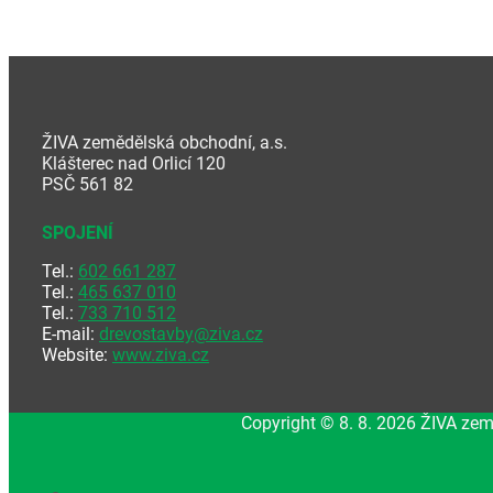
ŽIVA zemědělská obchodní, a.s.
Klášterec nad Orlicí 120
PSČ 561 82
SPOJENÍ
Tel.:
602 661 287
Tel.:
465 637 010
Tel.:
733 710 512
E-mail:
drevostavby@ziva.cz
Website:
www.ziva.cz
Copyright © 8. 8. 2026 ŽIVA zem