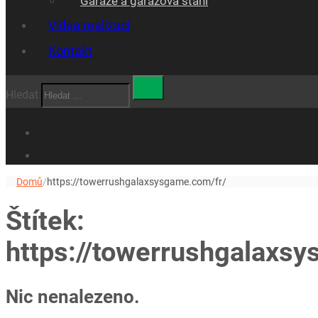
Garáže a garážová stáni
Videa realizací
Kontakt
Hledat
Domů
/
https://towerrushgalaxsysgame.com/fr/
Štítek:
https://towerrushgalaxs
Nic nenalezeno.