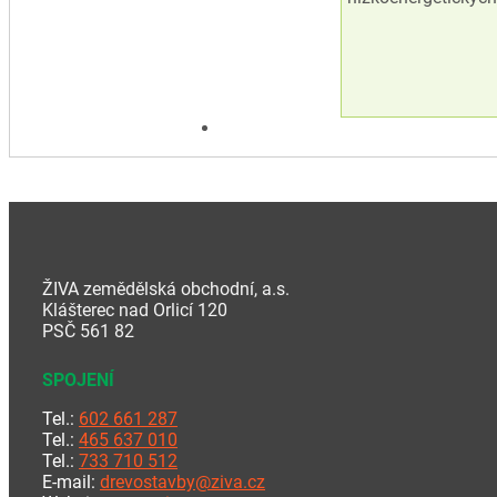
ŽIVA zemědělská obchodní, a.s.
Klášterec nad Orlicí 120
PSČ 561 82
SPOJENÍ
Tel.:
602 661 287
Tel.:
465 637 010
Tel.:
733 710 512
E-mail:
drevostavby@ziva.cz