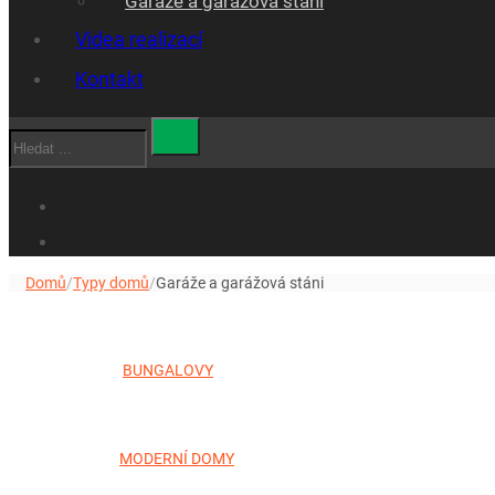
Garáže a garážová stáni
Videa realizací
Kontakt
Hledat
Domů
/
Typy domů
/
Garáže a garážová stáni
BUNGALOVY
MODERNÍ DOMY