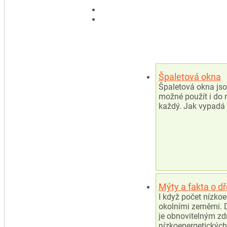
Špaletová okna
Špaletová okna jso
možné použít i do m
každý. Jak vypadá 
Mýty a fakta o d
I když počet nízko
okolními zeměmi. D
je obnovitelným zd
nízkoenergetickýc