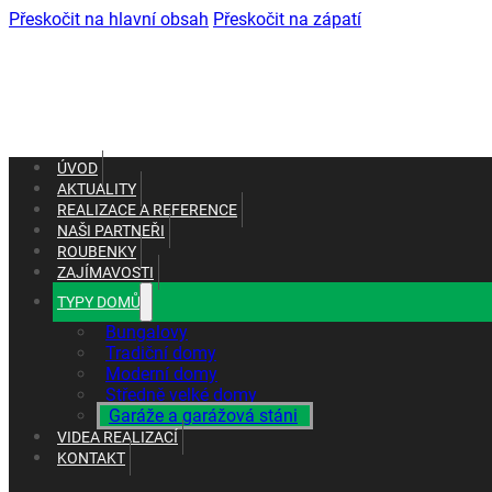
Přeskočit na hlavní obsah
Přeskočit na zápatí
ÚVOD
AKTUALITY
REALIZACE A REFERENCE
NAŠI PARTNEŘI
ROUBENKY
ZAJÍMAVOSTI
TYPY DOMŮ
+420 602 661 287
Bungalovy
+420 465 637 010
Tradiční domy
Moderní domy
Středně velké domy
Garáže a garážová stáni
VIDEA REALIZACÍ
KONTAKT