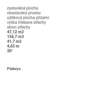
zastavěná plocha
obestavěný prostor
užitková plocha přízemí
výška hřebene střechy
sklon střechy
47,12 m2
156,7 m3
41,7 m2
4,65 m
30°
Půdorys