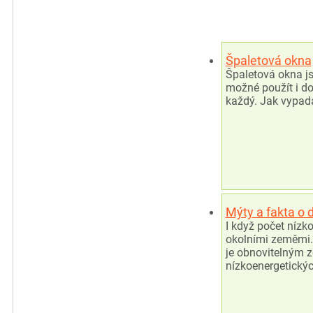
Špaletová okna
Špaletová okna js
možné použít i do
každý. Jak vypadá
Mýty a fakta o
I když počet nízk
okolními zeměmi.
je obnovitelným z
nízkoenergetický