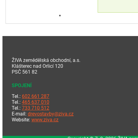
ŽIVA zemědělská obchodní, a.s.
Klášterec nad Orlicí 120
PSČ 561 82
SPOJENÍ
Tel.:
602 661 287
Tel.:
465 637 010
Tel.:
733 710 512
E-mail:
drevostavby@ziva.cz
Website:
www.ziva.cz