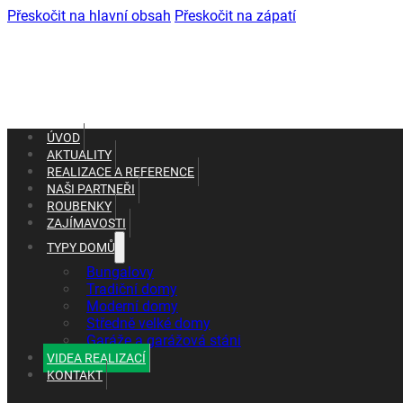
Přeskočit na hlavní obsah
Přeskočit na zápatí
ÚVOD
AKTUALITY
REALIZACE A REFERENCE
NAŠI PARTNEŘI
ROUBENKY
ZAJÍMAVOSTI
TYPY DOMŮ
+420 602 661 287
Bungalovy
+420 465 637 010
Tradiční domy
Moderní domy
Středně velké domy
Garáže a garážová stáni
VIDEA REALIZACÍ
KONTAKT