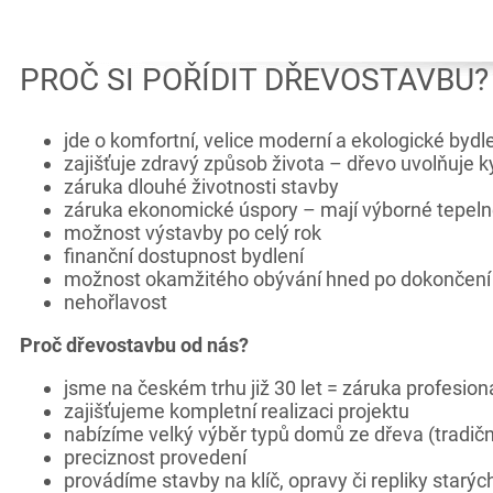
PROČ SI POŘÍDIT DŘEVOSTAVBU?
jde o komfortní, velice moderní a ekologické bydl
zajišťuje zdravý způsob života – dřevo uvolňuje kys
záruka dlouhé životnosti stavby
záruka ekonomické úspory – mají výborné tepelně 
možnost výstavby po celý rok
finanční dostupnost bydlení
možnost okamžitého obývání hned po dokončení
nehořlavost
Proč dřevostavbu od nás?
jsme na českém trhu již 30 let = záruka profesional
zajišťujeme kompletní realizaci projektu
nabízíme velký výběr typů domů ze dřeva (tradič
preciznost provedení
provádíme stavby na klíč, opravy či repliky star