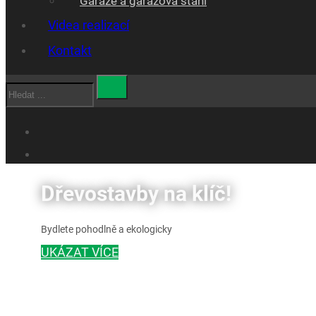
Garáže a garážová stáni
Videa realizací
Kontakt
Hledat
Dřevostavby na klíč!
Bydlete pohodlně a ekologicky
UKÁZAT VÍCE