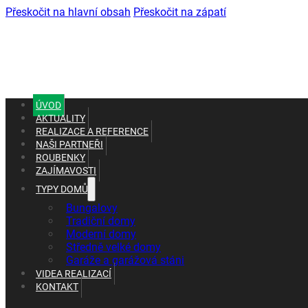
Přeskočit na hlavní obsah
Přeskočit na zápatí
ÚVOD
AKTUALITY
REALIZACE A REFERENCE
NAŠI PARTNEŘI
ROUBENKY
ZAJÍMAVOSTI
TYPY DOMŮ
+420 602 661 287
Bungalovy
+420 465 637 010
Tradiční domy
Moderní domy
Středně velké domy
Garáže a garážová stáni
VIDEA REALIZACÍ
KONTAKT