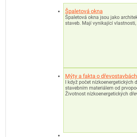
Špaletová okna
Špaletová okna jsou jako archite
staveb. Mají vynikající vlastnost
Mýty a fakta o dřevostavbách
I když počet nízkoenergetických
stavebním materiálem od prvopočá
Životnost nízkoenergetických dř