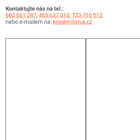
Kontaktujte nás na tel.:
602 661 287
,
465 637 010
,
733 710 512
nebo e-mailem na:
krogler@ziva.cz