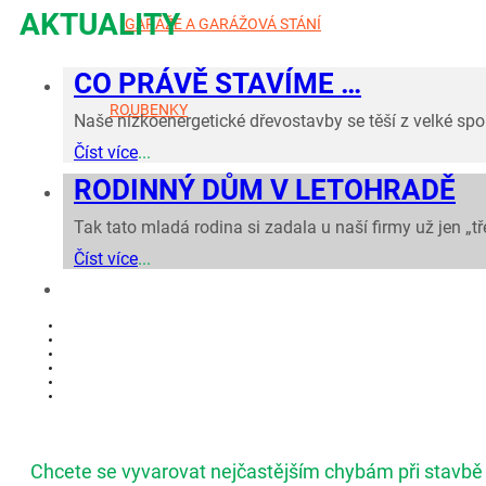
AKTUALITY
GARÁŽE A GARÁŽOVÁ STÁNÍ
CO PRÁVĚ STAVÍME …
ROUBENKY
Naše nízkoenergetické dřevostavby se těší z velké spo
Číst více
...
RODINNÝ DŮM V LETOHRADĚ
Tak tato mladá rodina si zadala u naší firmy už jen „
Číst více
...
Chcete se vyvarovat nejčastějším chybám při stavbě