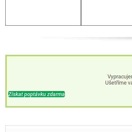
Vypracuje
Ušetříme vá
Získat poptávku zdarma