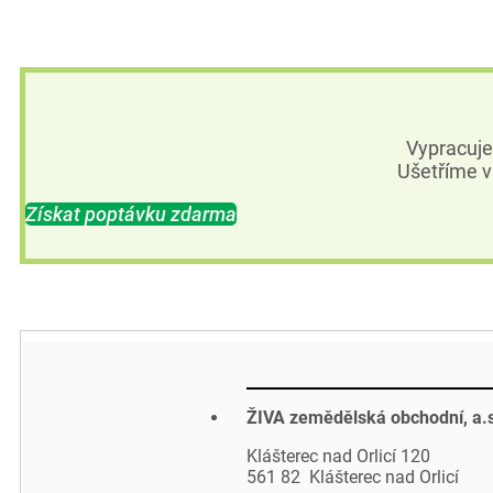
Vypracuj
Ušetříme v
Získat poptávku zdarma
ŽIVA zemědělská obchodní, a.
Klášterec nad Orlicí 120
561 82 Klášterec nad Orlicí