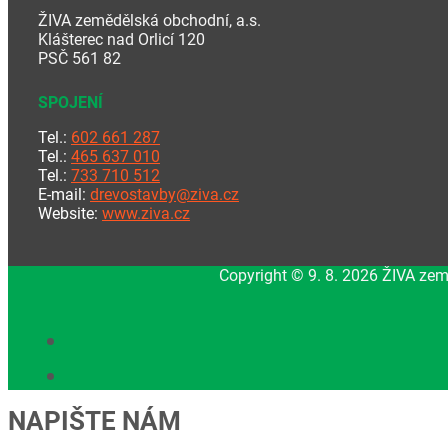
ŽIVA zemědělská obchodní, a.s.
Klášterec nad Orlicí 120
PSČ 561 82
SPOJENÍ
Tel.:
602 661 287
Tel.:
465 637 010
Tel.:
733 710 512
E-mail:
drevostavby@ziva.cz
Website:
www.ziva.cz
Copyright © 9. 8. 2026 ŽIVA zem
NAPIŠTE NÁM