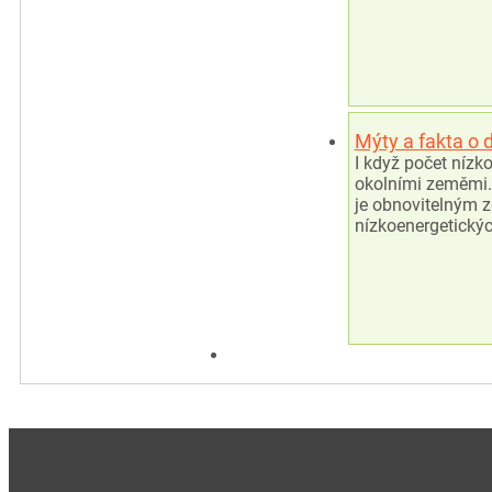
Mýty a fakta o
I když počet nízk
okolními zeměmi.
je obnovitelným z
nízkoenergetický