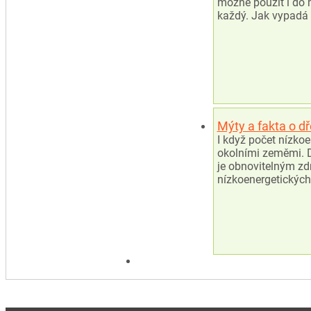
možné použít i do m
každý. Jak vypadá 
Mýty a fakta o d
I když počet nízko
okolními zeměmi. D
je obnovitelným zd
nízkoenergetickýc