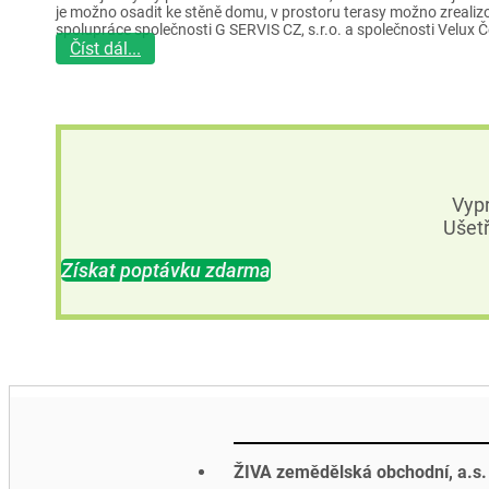
je možno osadit ke stěně domu, v prostoru terasy možno zrealiz
spolupráce společnosti G SERVIS CZ, s.r.o. a společnosti Velux Če
Číst dál...
Vyp
Ušetř
Získat poptávku zdarma
ŽIVA zemědělská obchodní, a.s.