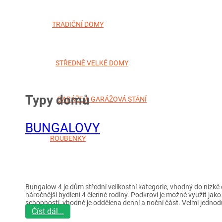
TRADIČNÍ DOMY
STŘEDNĚ VELKÉ DOMY
Typy domů
GARÁŽE A GARÁŽOVÁ STÁNÍ
BUNGALOVY
ROUBENKY
Bungalow 4 je dům střední velikostní kategorie, vhodný do nízké 
náročnější bydlení 4 členné rodiny. Podkroví je možné využít ja
schopností, vhodně je oddělena denní a noční část. Velmi jedno
Číst dál...