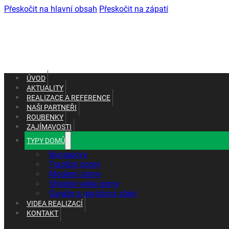
Přeskočit na hlavní obsah
Přeskočit na zápatí
ÚVOD
AKTUALITY
REALIZACE A REFERENCE
NAŠI PARTNEŘI
ROUBENKY
ZAJÍMAVOSTI
TYPY DOMŮ
+420 602 661 287
Bungalovy
+420 465 637 010
Tradiční domy
Moderní domy
Středně velké domy
Garáže a garážová stáni
VIDEA REALIZACÍ
KONTAKT