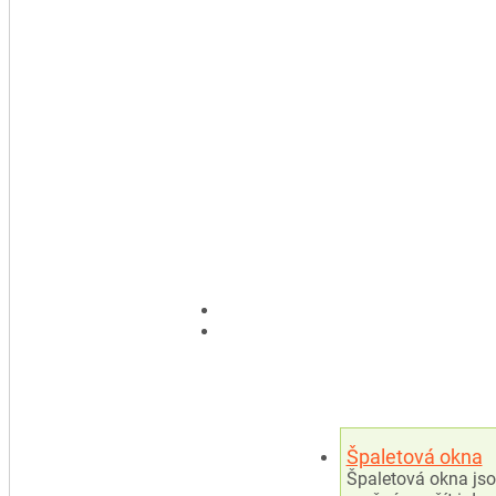
Špaletová okna
Špaletová okna jso