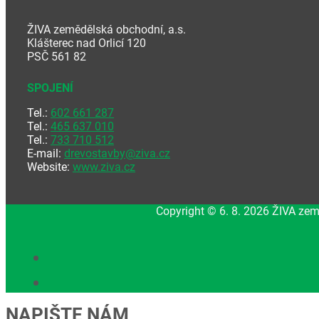
ŽIVA zemědělská obchodní, a.s.
Klášterec nad Orlicí 120
PSČ 561 82
SPOJENÍ
Tel.:
602 661 287
Tel.:
465 637 010
Tel.:
733 710 512
E-mail:
drevostavby@ziva.cz
Website:
www.ziva.cz
Copyright © 6. 8. 2026 ŽIVA zem
NAPIŠTE NÁM