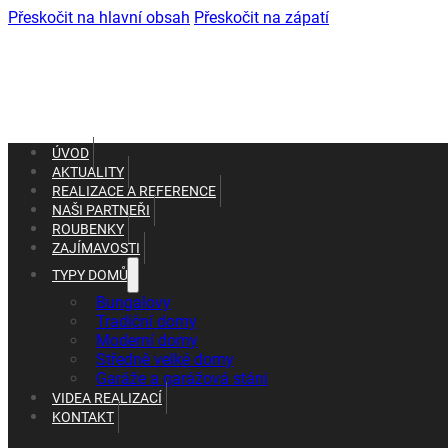
Přeskočit na hlavní obsah
Přeskočit na zápatí
ÚVOD
AKTUALITY
REALIZACE A REFERENCE
NAŠI PARTNEŘI
ROUBENKY
ZAJÍMAVOSTI
TYPY DOMŮ
+420 602 661 287
Bungalovy
+420 465 637 010
Tradiční domy
Moderní domy
Středně velké domy
Garáže a garážová stáni
VIDEA REALIZACÍ
KONTAKT