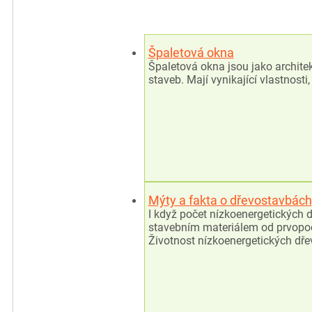
Špaletová okna
Špaletová okna jsou jako archite
staveb. Mají vynikající vlastnost
Mýty a fakta o dřevostavbách
I když počet nízkoenergetických
stavebním materiálem od prvopočá
Životnost nízkoenergetických dř