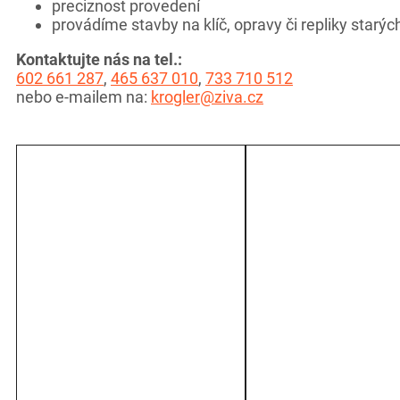
preciznost provedení
provádíme stavby na klíč, opravy či repliky star
Kontaktujte nás na tel.:
602 661 287
,
465 637 010
,
733 710 512
nebo e-mailem na:
krogler@ziva.cz