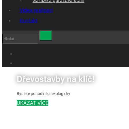
Garáže a garážová stáni
Videa realizací
Kontakt
Hledat
Dřevostavby na klíč!
Bydlete pohodlně a ekologicky
UKÁZAT VÍCE