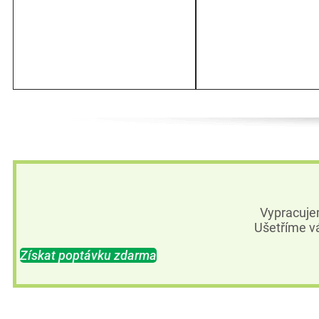
Vypracuje
Ušetříme vá
Získat poptávku zdarma