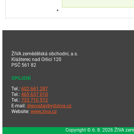
ŽIVA zemědělská obchodní, a.s.
Klášterec nad Orlicí 120
PSČ 561 82
SPOJENÍ
Tel.:
602 661 287
Tel.:
465 637 010
Tel.:
733 710 512
E-mail:
drevostavby@ziva.cz
Website:
www.ziva.cz
Copyright © 6. 8. 2026 ŽIVA zem