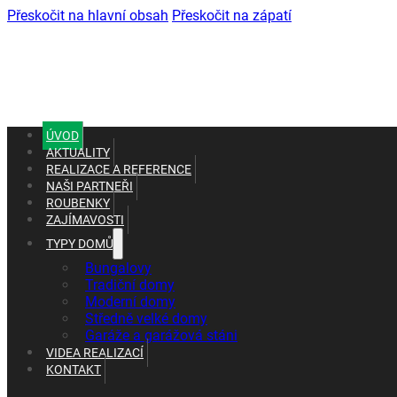
Přeskočit na hlavní obsah
Přeskočit na zápatí
ÚVOD
AKTUALITY
REALIZACE A REFERENCE
NAŠI PARTNEŘI
ROUBENKY
ZAJÍMAVOSTI
TYPY DOMŮ
+420 602 661 287
Bungalovy
+420 465 637 010
Tradiční domy
Moderní domy
Středně velké domy
Garáže a garážová stáni
VIDEA REALIZACÍ
KONTAKT