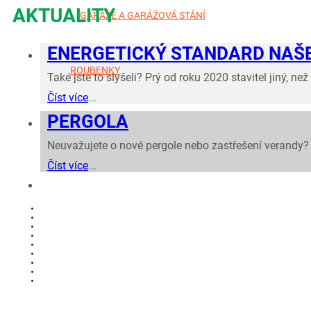
AKTUALITY
GARÁŽE A GARÁŽOVÁ STÁNÍ
ENERGETICKÝ STANDARD NAŠE
ROUBENKY
Také jste to slyšeli? Prý od roku 2020 stavitel jiný, n
Číst více
...
PERGOLA
Neuvažujete o nové pergole nebo zastřešení verandy? T
Číst více
...