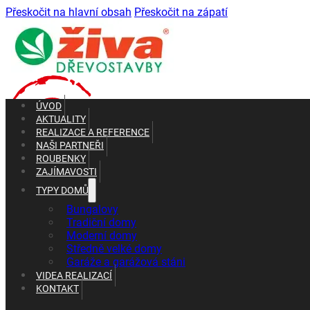
Přeskočit na hlavní obsah
Přeskočit na zápatí
ÚVOD
AKTUALITY
REALIZACE A REFERENCE
NAŠI PARTNEŘI
ROUBENKY
ZAJÍMAVOSTI
TYPY DOMŮ
+420 602 661 287
+420 465 637 010
Bungalovy
Tradiční domy
Moderní domy
Středně velké domy
Garáže a garážová stáni
VIDEA REALIZACÍ
KONTAKT