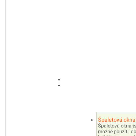
Špaletová okna
Špaletová okna js
možné použít i do