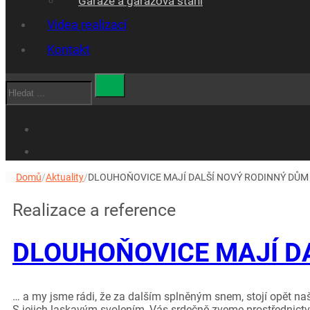
Garáže a garážová stáni
Videa realizací
Kontakt
Hledat
Domů
/
Aktuality
/
DLOUHOŇOVICE MAJÍ DALŠÍ NOVÝ RODINNÝ DŮM
Realizace a reference
DLOUHOŇOVICE MAJÍ D
… a my jsme rádi, že za dalším splněným snem, stojí opět naš
S jejich laskavým svolením, Vás srdečně zveme prostřednictví