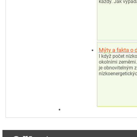
každý. Jak vypadá
Mýty a fakta o
I když počet nízk
okolními zeměmi.
je obnovitelným z
nízkoenergetický