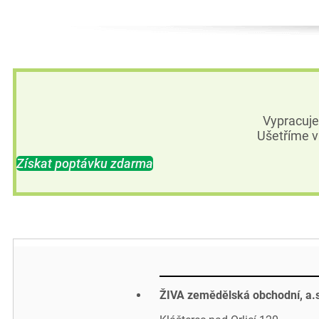
Vypracuj
Ušetříme v
Získat poptávku zdarma
ŽIVA zemědělská obchodní, a.