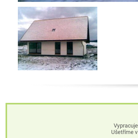
Vypracuj
Ušetříme v