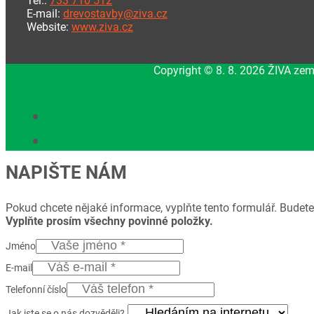
Tel.:
733 710 512
E-mail:
drevostavby@ziva.cz
Website:
www.ziva.cz
Copyright © 8. 8. 2026 ŽIVA zem
NAPIŠTE NÁM
Pokud chcete nějaké informace, vyplňte tento formulář. Budete
Vyplňte prosím všechny povinné položky.
Jméno
E-mail
Telefonní číslo
Jak jste se o nás dozvěděli?