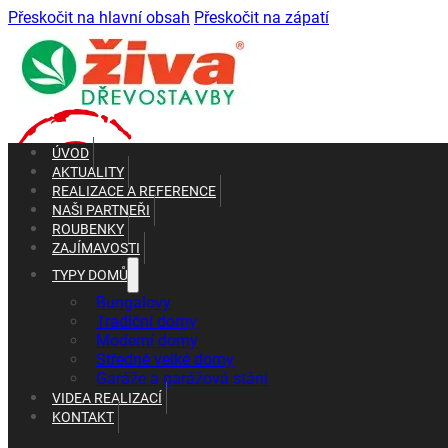
Přeskočit na hlavní obsah
Přeskočit na zápatí
ÚVOD
AKTUALITY
REALIZACE A REFERENCE
NAŠI PARTNEŘI
ROUBENKY
ZAJÍMAVOSTI
TYPY DOMŮ
+420 602 661 287
+420 465 637 010
Bungalovy
Tradiční domy
Moderní domy
Středně velké domy
Garáže a garážová stáni
VIDEA REALIZACÍ
KONTAKT