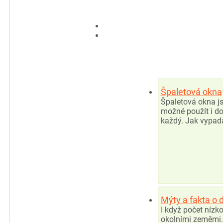
Špaletová okna
Špaletová okna js
možné použít i do
každý. Jak vypadá
Mýty a fakta o
I když počet nízk
okolními zeměmi.