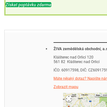
Získat poptávku zdarma
ŽIVA zemědělská obchodní, a.
Klášterec nad Orlicí 120
561 82 Klášterec nad Orlicí
IČO: 60917598, DIČ: CZ609175
Máte nějaký dotaz? Napište ná
Zobrazit mapu