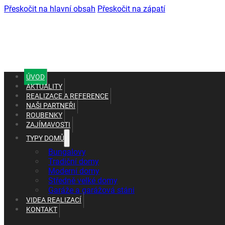
Přeskočit na hlavní obsah
Přeskočit na zápatí
ÚVOD
AKTUALITY
REALIZACE A REFERENCE
NAŠI PARTNEŘI
ROUBENKY
ZAJÍMAVOSTI
TYPY DOMŮ
+420 602 661 287
Bungalovy
+420 465 637 010
Tradiční domy
Moderní domy
Středně velké domy
Garáže a garážová stáni
VIDEA REALIZACÍ
KONTAKT