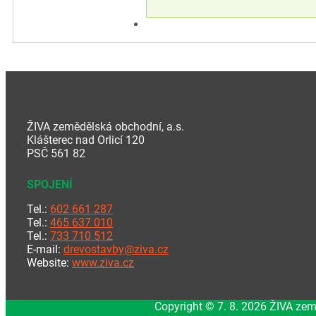
ŽIVA zemědělská obchodní, a.s.
Klášterec nad Orlicí 120
PSČ 561 82
SPOJENÍ
Tel.:
602 661 287
Tel.:
465 637 010
Tel.:
733 710 512
E-mail:
drevostavby@ziva.cz
Website:
www.ziva.cz
Copyright © 7. 8. 2026 ŽIVA zem