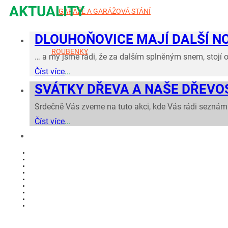
AKTUALITY
GARÁŽE A GARÁŽOVÁ STÁNÍ
DLOUHOŇOVICE MAJÍ DALŠÍ N
ROUBENKY
… a my jsme rádi, že za dalším splněným snem, stojí o
Číst více
...
SVÁTKY DŘEVA A NAŠE DŘEVO
Srdečně Vás zveme na tuto akci, kde Vás rádi seznám
Číst více
...