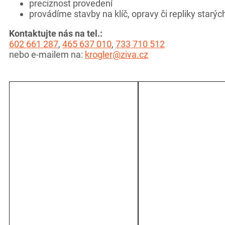
preciznost provedení
provádíme stavby na klíč, opravy či repliky star
Kontaktujte nás na tel.:
602 661 287
,
465 637 010
,
733 710 512
nebo e-mailem na:
krogler@ziva.cz