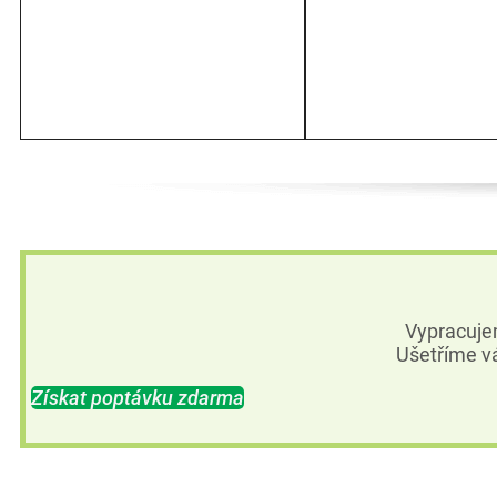
Vypracuje
Ušetříme vá
Získat poptávku zdarma