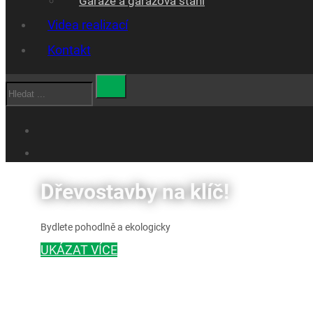
Garáže a garážová stáni
Videa realizací
Kontakt
Hledat
Dřevostavby na klíč!
Bydlete pohodlně a ekologicky
UKÁZAT VÍCE