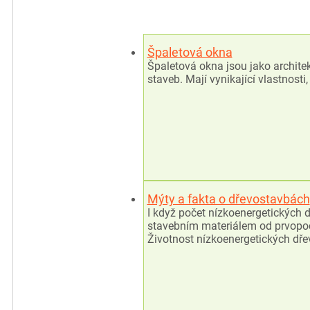
Špaletová okna
Špaletová okna jsou jako archite
staveb. Mají vynikající vlastnost
Mýty a fakta o dřevostavbách
I když počet nízkoenergetických
stavebním materiálem od prvopočá
Životnost nízkoenergetických dř