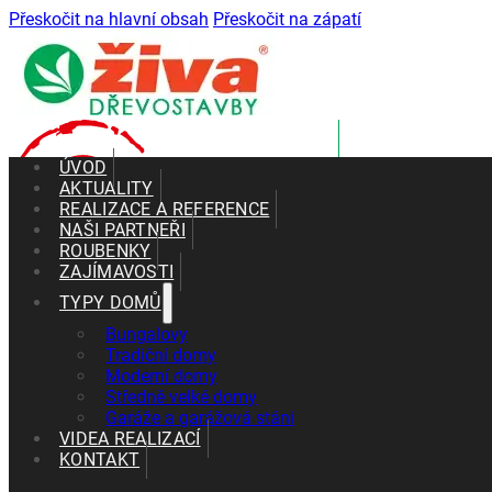
Přeskočit na hlavní obsah
Přeskočit na zápatí
ÚVOD
AKTUALITY
REALIZACE A REFERENCE
NAŠI PARTNEŘI
ROUBENKY
ZAJÍMAVOSTI
TYPY DOMŮ
0
Bungalovy
Tradiční domy
Moderní domy
realizovaných dřevostaveb
Středně velké domy
Garáže a garážová stáni
VIDEA REALIZACÍ
+420 602 661 287
KONTAKT
+420 465 637 010