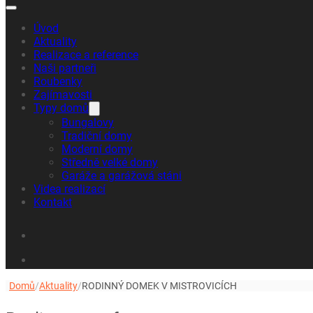
Hledat
Úvod
Aktuality
Realizace a reference
Naši partneři
Roubenky
Zajímavosti
Typy domů
Bungalovy
Tradiční domy
Moderní domy
Středně velké domy
Garáže a garážová stáni
Videa realizací
Kontakt
Domů
/
Aktuality
/
RODINNÝ DOMEK V MISTROVICÍCH