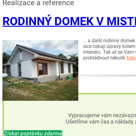
Realizace a reference
RODINNÝ DOMEK V MIST
… a další rodinný domek j
sice čekají úpravy kolem
interiéru. Tak ať se Vá
prohlédnout několik
foto
Vypracujeme vám nezávazno
Ušetříme vám čas a náklady z
Získat poptávku zdarma