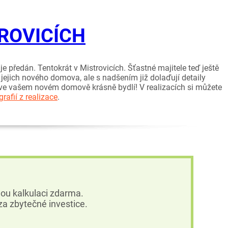
ROVICÍCH
e předán. Tentokrát v Mistrovicích. Šťastné majitele teď ještě
 jejich nového domova, ale s nadšením již dolaďují detaily
m ve vašem novém domově krásně bydlí! V realizacích si můžete
grafií z realizace
.
u kalkulaci zdarma.
a zbytečné investice.