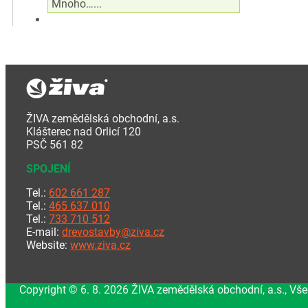
Mnoho…...
ŽIVA zemědělská obchodní, a.s.
Klášterec nad Orlicí 120
PSČ 561 82
SPOJENÍ
Tel.:
602 661 287
Tel.:
465 637 010
Tel.:
733 710 512
E-mail:
drevostavby@ziva.cz
Website:
www.ziva.cz
Copyright © 6. 8. 2026 ŽIVA zemědělská obchodní, a.s., Vš