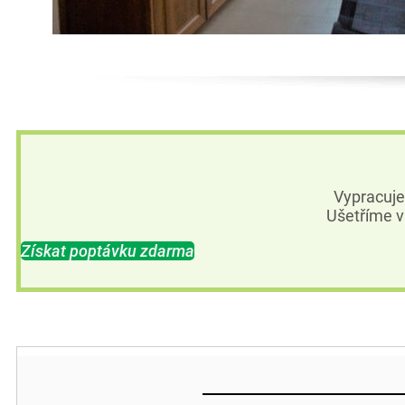
Vypracuj
Ušetříme v
Získat poptávku zdarma