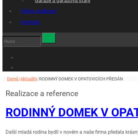
Garáže a garážová stáni
Videa realizací
Kontakt
Hledat
Domů
/
Aktuality
/
RODINNÝ DOMEK V OPATOVICÍCH PŘEDÁN
Realizace a reference
RODINNÝ DOMEK V OPA
Další mladá rodina bydlí v novém a naše firma předala krásn