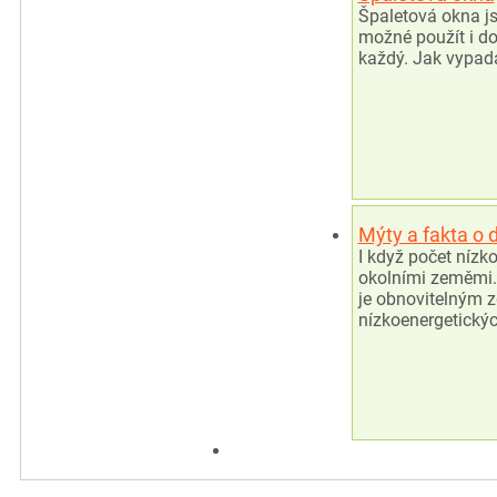
Špaletová okna js
možné použít i do
každý. Jak vypadá
Mýty a fakta o
I když počet nízk
okolními zeměmi.
je obnovitelným z
nízkoenergetický