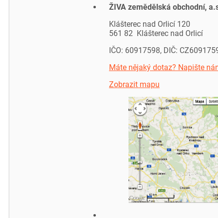
ŽIVA zemědělská obchodní, a.
Klášterec nad Orlicí 120
561 82 Klášterec nad Orlicí
IČO: 60917598, DIČ: CZ609175
Máte nějaký dotaz? Napište ná
Zobrazit mapu