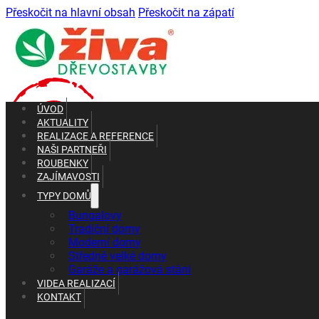
Přeskočit na hlavní obsah
Přeskočit na zápatí
ÚVOD
AKTUALITY
REALIZACE A REFERENCE
NAŠI PARTNEŘI
ROUBENKY
ZAJÍMAVOSTI
TYPY DOMŮ
+420 602 661 287
+420 465 637 010
Bungalovy
Tradiční domy
Moderní domy
Středně velké domy
Garáže a garážová stáni
VIDEA REALIZACÍ
KONTAKT