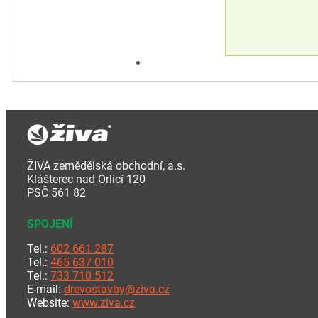
ŽIVA zemědělská obchodní, a.s.
Klášterec nad Orlicí 120
PSČ 561 82
SPOJENÍ
Tel.:
602 661 287
Tel.:
465 637 010
Tel.:
733 710 512
E-mail:
drevostavby@ziva.cz
Website:
www.ziva.cz