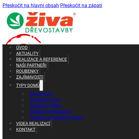
Přeskočit na hlavní obsah
Přeskočit na zápatí
ÚVOD
AKTUALITY
REALIZACE A REFERENCE
NAŠI PARTNEŘI
ROUBENKY
ZAJÍMAVOSTI
TYPY DOMŮ
+420 602 661 287
+420 465 637 010
Bungalovy
Tradiční domy
Moderní domy
Středně velké domy
Garáže a garážová stáni
VIDEA REALIZACÍ
KONTAKT