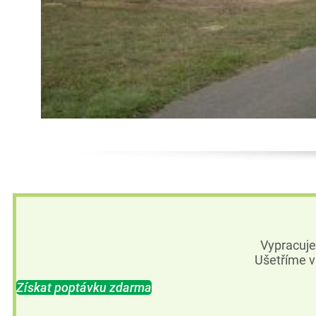
Vypracuj
Ušetříme v
Získat poptávku zdarma