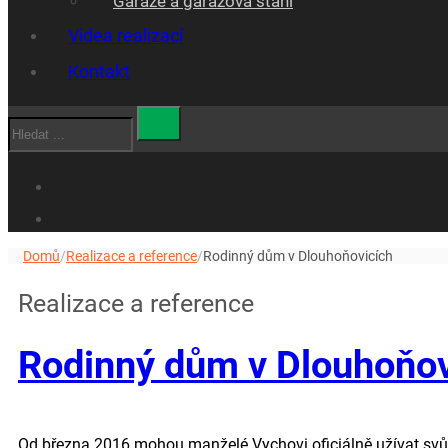
Garáže a garážová stáni
Videa realizací
Kontakt
Hledat
Domů
/
Realizace a reference
/
Rodinný dům v Dlouhoňovicích
Realizace a reference
Rodinný dům v Dlouhoňov
Od března 2016 mohou manželé Vychovi oficiálně užívat svůj n