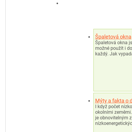
Špaletová okna
Špaletová okna js
možné použít i do
každý. Jak vypadá
Mýty a fakta o
I když počet nízk
okolními zeměmi.
je obnovitelným z
nízkoenergetický