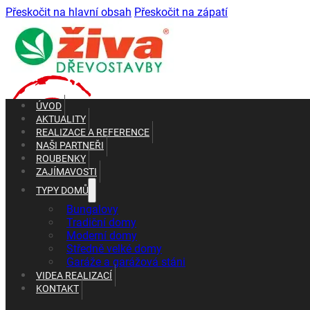
Přeskočit na hlavní obsah
Přeskočit na zápatí
ÚVOD
AKTUALITY
REALIZACE A REFERENCE
NAŠI PARTNEŘI
ROUBENKY
ZAJÍMAVOSTI
TYPY DOMŮ
+420 602 661 287
+420 465 637 010
Bungalovy
Tradiční domy
Moderní domy
Středně velké domy
Garáže a garážová stáni
VIDEA REALIZACÍ
KONTAKT