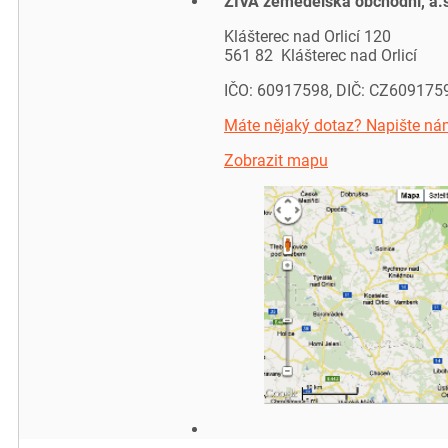
ŽIVA zemědělská obchodní, a.
Klášterec nad Orlicí 120
561 82 Klášterec nad Orlicí
IČO: 60917598, DIČ: CZ609175
Máte nějaký dotaz? Napište ná
Zobrazit mapu