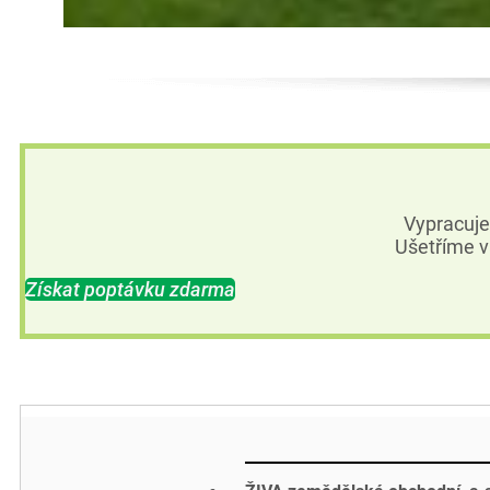
Vypracuj
Ušetříme v
Získat poptávku zdarma