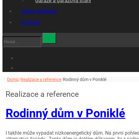
Garáže a garážová stáni
Videa realizací
Kontakt
Hledat
Domů
/
Realizace a reference
/
Rodinný dům v Poniklé
Realizace a reference
Rodinný dům v Poniklé
I takhle může vypadat nízkoenergetický dům. Na první pohled 
alternativa fasády. Tento dům je dalším důkazem, že z naši