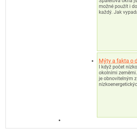
Špaletová okna js
možné použít i do
každý. Jak vypadá
Mýty a fakta o
I když počet nízk
okolními zeměmi.
je obnovitelným z
nízkoenergetický