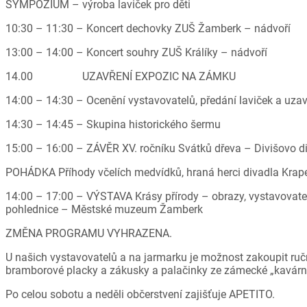
SYMPOZIUM – výroba laviček pro děti
10:30 – 11:30 – Koncert dechovky ZUŠ Žamberk – nádvoří
13:00 – 14:00 – Koncert souhry ZUŠ Králíky – nádvoří
14.00 UZAVŘENÍ EXPOZIC NA ZÁMKU
14:00 – 14:30 – Ocenění vystavovatelů, předání laviček a uzav
14:30 – 14:45 – Skupina historického šermu
15:00 – 16:00 – ZÁVĚR XV. ročníku Svátků dřeva – Divišovo d
POHÁDKA Příhody včelích medvídků, hraná herci divadla Krap
14:00 – 17:00 – VÝSTAVA Krásy přírody – obrazy, vystavovate
pohlednice – Městské muzeum Žamberk
ZMĚNA PROGRAMU VYHRAZENA.
U našich vystavovatelů a na jarmarku je možnost zakoupit ruč
bramborové placky a zákusky a palačinky ze zámecké „kavárn
Po celou sobotu a neděli občerstvení zajišťuje APETITO.