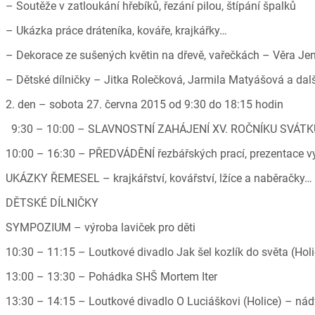
– Soutěže v zatloukání hřebíků, řezání pilou, štípání špalků
– Ukázka práce dráteníka, kováře, krajkářky…
– Dekorace ze sušených květin na dřevě, vařečkách – Věra Je
– Dětské dílničky – Jitka Rolečková, Jarmila Matyášová a dalš
2. den – sobota 27. června 2015 od 9:30 do 18:15 hodin
9:30 – 10:00 – SLAVNOSTNÍ ZAHÁJENÍ XV. ROČNÍKU SVÁT
10:00 – 16:30 – PŘEDVÁDĚNÍ řezbářských prací, prezentace v
UKÁZKY ŘEMESEL – krajkářství, kovářství, lžíce a naběračky…
DĚTSKÉ DÍLNIČKY
SYMPOZIUM – výroba laviček pro děti
10:30 – 11:15 – Loutkové divadlo Jak šel kozlík do světa (Hol
13:00 – 13:30 – Pohádka SHŠ Mortem Iter
13:30 – 14:15 – Loutkové divadlo O Luciáškovi (Holice) – nád