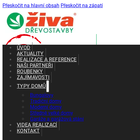
Přeskočit na hlavní obsah
Přeskočit na zápatí
ÚVOD
AKTUALITY
REALIZACE A REFERENCE
NAŠI PARTNEŘI
ROUBENKY
ZAJÍMAVOSTI
TYPY DOMŮ
0
Bungalovy
Tradiční domy
Moderní domy
realizovaných dřevostaveb
Středně velké domy
Garáže a garážová stáni
VIDEA REALIZACÍ
+420 602 661 287
KONTAKT
+420 465 637 010