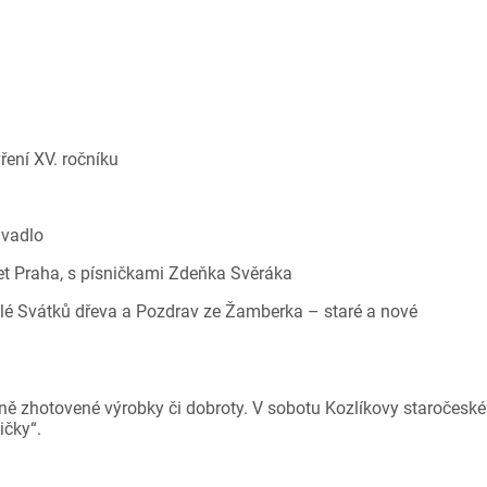
ření XV. ročníku
ivadlo
et Praha, s písničkami Zdeňka Svěráka
lé Svátků dřeva a Pozdrav ze Žamberka – staré a nové
ně zhotovené výrobky či dobroty. V sobotu Kozlíkovy staročeské
ičky“.