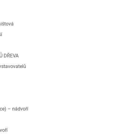
ništová
í
KŮ DŘEVA
ystavovatelů
ice) – nádvoří
voří