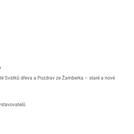
m
lé Svátků dřeva a Pozdrav ze Žamberka – staré a nové
ystavovatelů