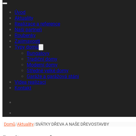
Hledat
Úvod
Aktuality
Realizace a reference
Naši partneři
Roubenky
Zajímavosti
Typy domů
Bungalovy
Tradiční domy
Moderní domy
Středně velké domy
Garáže a garážová stáni
Videa realizací
Kontakt
Domů
/
Aktuality
/
SVÁTKY DŘEVA A NAŠE DŘEVOSTAVBY