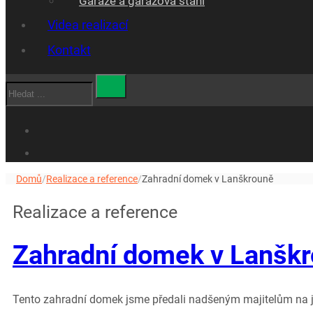
Garáže a garážová stáni
Videa realizací
Kontakt
Hledat
Domů
/
Realizace a reference
/
Zahradní domek v Lanškrouně
Realizace a reference
Zahradní domek v Lanšk
Tento zahradní domek jsme předali nadšeným majitelům na ja