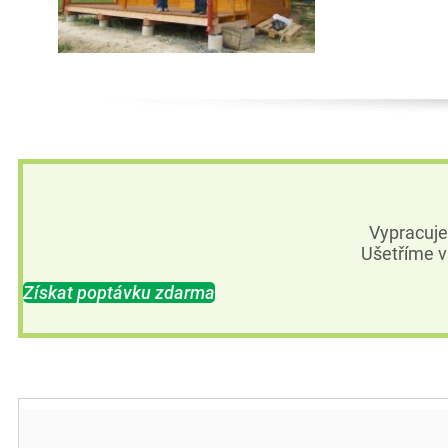
Vypracuj
Ušetříme v
Získat poptávku zdarma