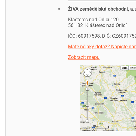
ŽIVA zemědělská obchodní, a.
Klášterec nad Orlicí 120
561 82 Klášterec nad Orlicí
IČO: 60917598, DIČ: CZ609175
Máte nějaký dotaz? Napište ná
Zobrazit mapu