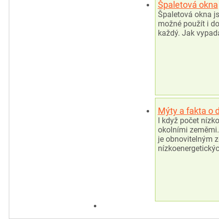
Špaletová okna
Špaletová okna js
možné použít i do
každý. Jak vypadá
Mýty a fakta o
I když počet nízk
okolními zeměmi.
je obnovitelným z
nízkoenergetický