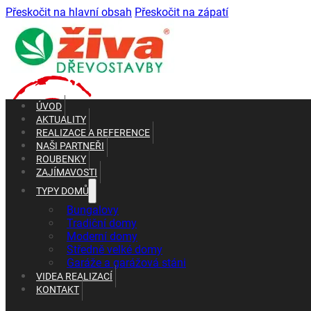
Přeskočit na hlavní obsah
Přeskočit na zápatí
ÚVOD
AKTUALITY
REALIZACE A REFERENCE
NAŠI PARTNEŘI
ROUBENKY
ZAJÍMAVOSTI
TYPY DOMŮ
+420 602 661 287
+420 465 637 010
Bungalovy
Tradiční domy
Moderní domy
Středně velké domy
Garáže a garážová stáni
VIDEA REALIZACÍ
KONTAKT